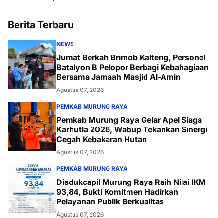
Berita Terbaru
NEWS
Jumat Berkah Brimob Kalteng, Personel
Batalyon B Pelopor Berbagi Kebahagiaan
Bersama Jamaah Masjid Al-Amin
Agustus 07, 2026
PEMKAB MURUNG RAYA
Pemkab Murung Raya Gelar Apel Siaga
Karhutla 2026, Wabup Tekankan Sinergi
Cegah Kebakaran Hutan
Agustus 07, 2026
PEMKAB MURUNG RAYA
Disdukcapil Murung Raya Raih Nilai IKM
93,84, Bukti Komitmen Hadirkan
Pelayanan Publik Berkualitas
Agustus 07, 2026