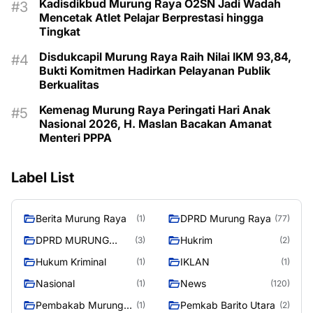
Kadisdikbud Murung Raya O2SN Jadi Wadah
Mencetak Atlet Pelajar Berprestasi hingga
Tingkat
Disdukcapil Murung Raya Raih Nilai IKM 93,84,
Bukti Komitmen Hadirkan Pelayanan Publik
Berkualitas
Kemenag Murung Raya Peringati Hari Anak
Nasional 2026, H. Maslan Bacakan Amanat
Menteri PPPA
Label List
Berita Murung Raya
DPRD Murung Raya
(1)
(77)
DPRD MURUNG
Hukrim
(3)
(2)
RAYA
Hukum Kriminal
IKLAN
(1)
(1)
Nasional
News
(1)
(120)
Pembakab Murung
Pemkab Barito Utara
(1)
(2)