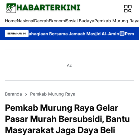
Home
Nasional
Daerah
Ekonomi
Sosial Budaya
Pemkab Murung Ray
agiaan Bersama Jamaah Masjid Al-Amin
Pemkab Murung Raya Gel
BERITA HARI INI
Ad
Beranda
Pemkab Murung Raya
Pemkab Murung Raya Gelar
Pasar Murah Bersubsidi, Bantu
Masyarakat Jaga Daya Beli