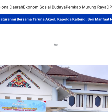
ional
Daerah
Ekonomi
Sosial Budaya
Pemkab Murung Raya
DP
a Akpol, Kapolda Kalteng: Beri Manfaat Nyata dan Inspiratif Bagi
Ad