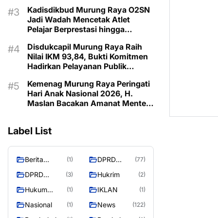
Bangsa
Kadisdikbud Murung Raya O2SN
Jadi Wadah Mencetak Atlet
Pelajar Berprestasi hingga
Tingkat
Disdukcapil Murung Raya Raih
Nilai IKM 93,84, Bukti Komitmen
Hadirkan Pelayanan Publik
Berkualitas
Kemenag Murung Raya Peringati
Hari Anak Nasional 2026, H.
Maslan Bacakan Amanat Menteri
PPPA
Label List
Berita
DPRD
(1)
(77)
Murung
Murung
DPRD
Hukrim
(3)
(2)
Raya
Raya
MURUNG
Hukum
IKLAN
(1)
(1)
PEMKAB MURUNG RAYA
RAYA
Kriminal
Nasional
News
(1)
(122)
Murung Raya Expo 2026 Dibu