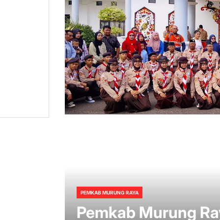
olda
PEMKAB MURUNG RAYA
if Bagi
Pemkab Murung Ray