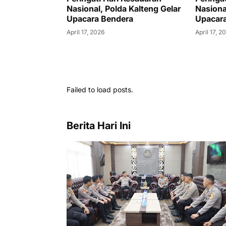
Nasional, Polda Kalteng Gelar
Nasiona
Upacara Bendera
Upacar
April 17, 2026
April 17, 2
Kesadaran
 Kalteng Gelar
ra
Failed to load posts.
Berita Hari Ini