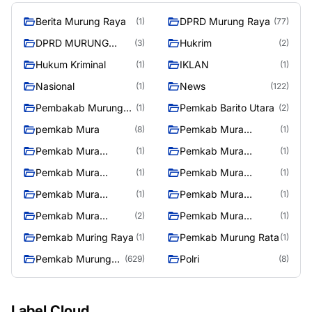
Berita Murung Raya
DPRD Murung Raya
(1)
(77)
DPRD MURUNG
Hukrim
(3)
(2)
RAYA
Hukum Kriminal
IKLAN
(1)
(1)
Nasional
News
(1)
(122)
Pembakab Murung
Pemkab Barito Utara
(1)
(2)
Raya
pemkab Mura
Pemkab Mura
(8)
(1)
08/2/2025
Pemkab Mura
Pemkab Mura
(1)
(1)
10/2/2025
11/2/2025
Pemkab Mura
Pemkab Mura
(1)
(1)
12/2/2025
13/2/2025
Pemkab Mura
Pemkab Mura
(1)
(1)
14/2/2025
17/2/2025
Pemkab Mura
Pemkab Mura
(2)
(1)
27/2/2025
28/2/2025
Pemkab Muring Raya
Pemkab Murung Rata
(1)
(1)
Pemkab Murung
Polri
(629)
(8)
Raya
Label Cloud