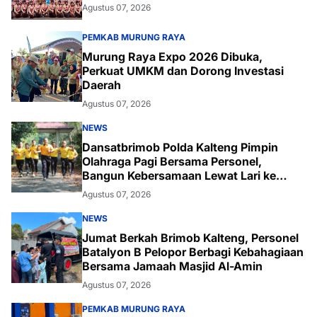
Agustus 07, 2026
PEMKAB MURUNG RAYA
Murung Raya Expo 2026 Dibuka,
Perkuat UMKM dan Dorong Investasi
Daerah
Agustus 07, 2026
NEWS
Dansatbrimob Polda Kalteng Pimpin
Olahraga Pagi Bersama Personel,
Bangun Kebersamaan Lewat Lari ke
Bukit Baranahu
Agustus 07, 2026
NEWS
Jumat Berkah Brimob Kalteng, Personel
Batalyon B Pelopor Berbagi Kebahagiaan
Bersama Jamaah Masjid Al-Amin
Agustus 07, 2026
PEMKAB MURUNG RAYA