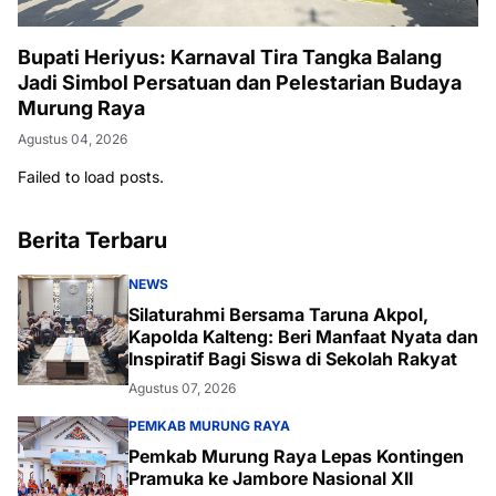
Bupati Heriyus: Karnaval Tira Tangka Balang
Jadi Simbol Persatuan dan Pelestarian Budaya
Murung Raya
Agustus 04, 2026
Failed to load posts.
Berita Terbaru
NEWS
Silaturahmi Bersama Taruna Akpol,
Kapolda Kalteng: Beri Manfaat Nyata dan
Inspiratif Bagi Siswa di Sekolah Rakyat
Agustus 07, 2026
PEMKAB MURUNG RAYA
Pemkab Murung Raya Lepas Kontingen
Pramuka ke Jambore Nasional XII