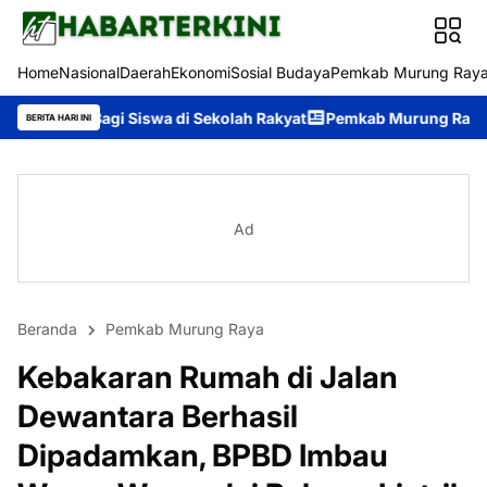
Home
Nasional
Daerah
Ekonomi
Sosial Budaya
Pemkab Murung Ray
swa di Sekolah Rakyat
Pemkab Murung Raya Lepas Kontingen Pra
BERITA HARI INI
Ad
Beranda
Pemkab Murung Raya
Kebakaran Rumah di Jalan
Dewantara Berhasil
Dipadamkan, BPBD Imbau