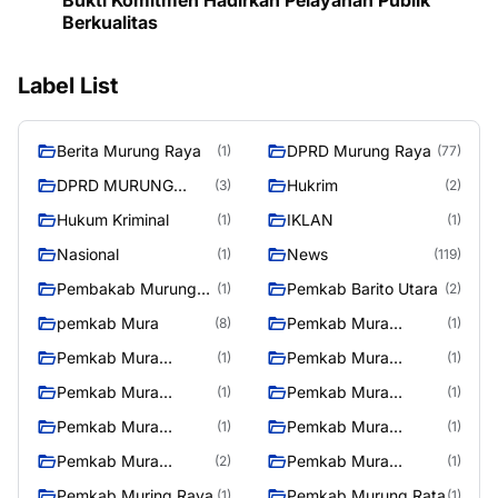
Bukti Komitmen Hadirkan Pelayanan Publik
Berkualitas
Label List
Berita Murung Raya
DPRD Murung Raya
(1)
(77)
DPRD MURUNG
Hukrim
(3)
(2)
RAYA
Hukum Kriminal
IKLAN
(1)
(1)
Nasional
News
(1)
(119)
Pembakab Murung
Pemkab Barito Utara
(1)
(2)
Raya
pemkab Mura
Pemkab Mura
(8)
(1)
08/2/2025
Pemkab Mura
Pemkab Mura
(1)
(1)
10/2/2025
11/2/2025
Pemkab Mura
Pemkab Mura
(1)
(1)
12/2/2025
13/2/2025
Pemkab Mura
Pemkab Mura
(1)
(1)
14/2/2025
17/2/2025
Pemkab Mura
Pemkab Mura
(2)
(1)
27/2/2025
28/2/2025
Pemkab Muring Raya
Pemkab Murung Rata
(1)
(1)