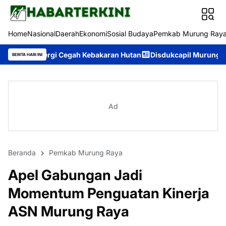
Home
Nasional
Daerah
Ekonomi
Sosial Budaya
Pemkab Murung Ray
egah Kebakaran Hutan
Disdukcapil Murung Raya Raih Nilai IKM 
BERITA HARI INI
Ad
Beranda
Pemkab Murung Raya
Apel Gabungan Jadi
Momentum Penguatan Kinerja
ASN Murung Raya