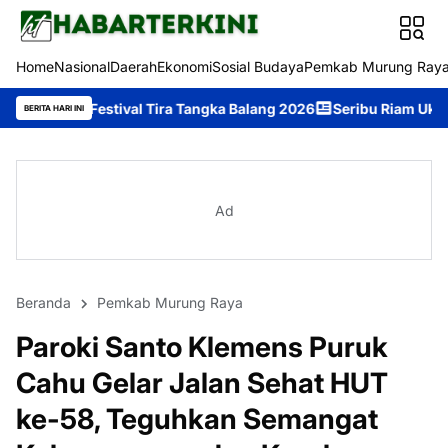
Home
Nasional
Daerah
Ekonomi
Sosial Budaya
Pemkab Murung Ray
val Tira Tangka Balang 2026
Seribu Riam Ukir Prestasi di Festi
BERITA HARI INI
Ad
Beranda
Pemkab Murung Raya
Paroki Santo Klemens Puruk
Cahu Gelar Jalan Sehat HUT
ke-58, Teguhkan Semangat