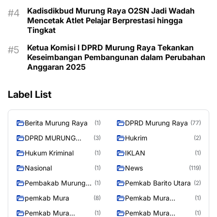
Kadisdikbud Murung Raya O2SN Jadi Wadah
Mencetak Atlet Pelajar Berprestasi hingga
Tingkat
Ketua Komisi I DPRD Murung Raya Tekankan
Keseimbangan Pembangunan dalam Perubahan
Anggaran 2025
Label List
Berita Murung Raya
DPRD Murung Raya
(1)
(77)
DPRD MURUNG
Hukrim
(3)
(2)
RAYA
Hukum Kriminal
IKLAN
(1)
(1)
Nasional
News
(1)
(119)
Pembakab Murung
Pemkab Barito Utara
(1)
(2)
Raya
pemkab Mura
Pemkab Mura
(8)
(1)
08/2/2025
Pemkab Mura
Pemkab Mura
(1)
(1)