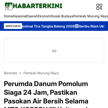
Home
Nasional
Daerah
Ekonomi
Sosial Budaya
Pemkab Murung Ray
val Tira Tangka Balang 2026
Seribu Riam Ukir Prestasi di Festiv
BERITA HARI INI
Ad
Beranda
Pemkab Murung Raya
Perumda Danum Pomolum
Siaga 24 Jam, Pastikan
Pasokan Air Bersih Selama