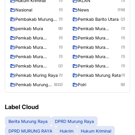
Hukum Kriminal
IKLAN
(1)
(1)
Nasional
News
(1)
(119)
Pembakab Murung
Pemkab Barito Utara
(1)
(2)
Raya
pemkab Mura
Pemkab Mura
(8)
(1)
08/2/2025
Pemkab Mura
Pemkab Mura
(1)
(1)
10/2/2025
11/2/2025
Pemkab Mura
Pemkab Mura
(1)
(1)
12/2/2025
13/2/2025
Pemkab Mura
Pemkab Mura
(1)
(1)
14/2/2025
17/2/2025
Pemkab Mura
Pemkab Mura
(2)
(1)
27/2/2025
28/2/2025
Pemkab Muring Raya
Pemkab Murung Rata
(1)
(1)
Pemkab Murung
Polri
(632)
(8)
Raya
Label Cloud
Berita Murung Raya
DPRD Murung Raya
DPRD MURUNG RAYA
Hukrim
Hukum Kriminal