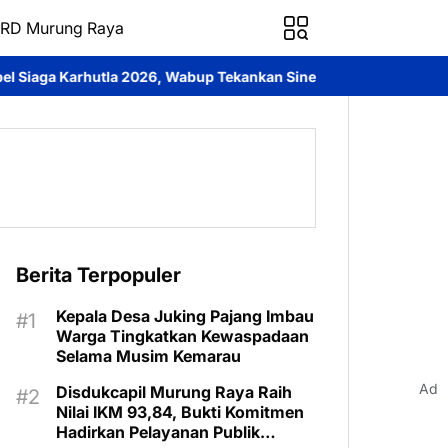
RD Murung Raya
abup Tekankan Sinergi Cegah Kebakaran Hutan
Disdukcapil Mur
Berita Terpopuler
Kepala Desa Juking Pajang Imbau
Warga Tingkatkan Kewaspadaan
Selama Musim Kemarau
Ad
Disdukcapil Murung Raya Raih
Nilai IKM 93,84, Bukti Komitmen
Hadirkan Pelayanan Publik