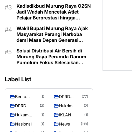
Berkualitas
Kadisdikbud Murung Raya O2SN
Jadi Wadah Mencetak Atlet
Pelajar Berprestasi hingga
Tingkat
Wakil Bupati Murung Raya Ajak
Masyarakat Perangi Narkoba
demi Masa Depan Generasi
Bangsa
Solusi Distribusi Air Bersih di
Murung Raya Perumda Danum
Pumolum Fokus Selesaikan
Tahap Uji Coba Sistem Baru
Label List
Berita
DPRD
(1)
(77)
Murung
Murung
DPRD
Hukrim
(3)
(2)
Raya
Raya
MURUNG
Hukum
IKLAN
(1)
(1)
RAYA
Kriminal
Nasional
News
(1)
(119)