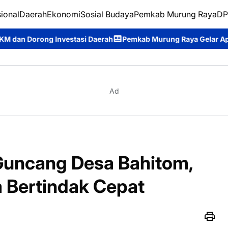
ional
Daerah
Ekonomi
Sosial Budaya
Pemkab Murung Raya
DP
Daerah
Pemkab Murung Raya Gelar Apel Siaga Karhutla 2026, W
Ad
Guncang Desa Bahitom,
 Bertindak Cepat