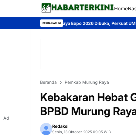
Home
Nas
g Raya Expo 2026 Dibuka, Perkuat UMKM dan Dorong Investasi 
BERITA HARI INI
Beranda
Pemkab Murung Raya
Kebakaran Hebat 
BPBD Murung Raya
Ad
Redaksi
Senin, 13 Oktober 2025 09:05 WIB