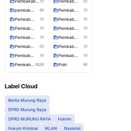
Pembakab
Pemkab
(1)
(2)
Murung
Barito Utara
pemkab
Pemkab
(8)
(1)
Raya
Mura
Mura
Pemkab
Pemkab
(1)
(1)
08/2/2025
Mura
Mura
Pemkab
Pemkab
(1)
(1)
10/2/2025
11/2/2025
Mura
Mura
Pemkab
Pemkab
(1)
(1)
12/2/2025
13/2/2025
Mura
Mura
Pemkab
Pemkab
(2)
(1)
14/2/2025
17/2/2025
Mura
Mura
Pemkab
Pemkab
(1)
(1)
27/2/2025
28/2/2025
Muring Raya
Murung Rata
Pemkab
Polri
(629)
(8)
Murung
Raya
Label Cloud
Berita Murung Raya
DPRD Murung Raya
DPRD MURUNG RAYA
Hukrim
Hukum Kriminal
IKLAN
Nasional