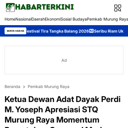
Home
Nasional
Daerah
Ekonomi
Sosial Budaya
Pemkab Murung Ray
ival Tira Tangka Balang 2026
Seribu Riam Ukir Prestasi di Festi
BERITA HARI INI
Ad
Beranda
Pemkab Murung Raya
Ketua Dewan Adat Dayak Perdi
M. Yoseph Apresiasi STQ
Murung Raya Momentum