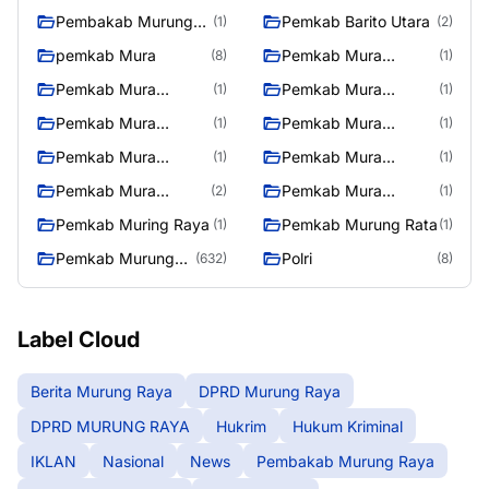
Pembakab Murung
Pemkab Barito Utara
(1)
(2)
Raya
pemkab Mura
Pemkab Mura
(8)
(1)
08/2/2025
Pemkab Mura
Pemkab Mura
(1)
(1)
10/2/2025
11/2/2025
Pemkab Mura
Pemkab Mura
(1)
(1)
12/2/2025
13/2/2025
Pemkab Mura
Pemkab Mura
(1)
(1)
14/2/2025
17/2/2025
Pemkab Mura
Pemkab Mura
(2)
(1)
27/2/2025
28/2/2025
Pemkab Muring Raya
Pemkab Murung Rata
(1)
(1)
Pemkab Murung
Polri
(632)
(8)
Raya
Label Cloud
Berita Murung Raya
DPRD Murung Raya
DPRD MURUNG RAYA
Hukrim
Hukum Kriminal
IKLAN
Nasional
News
Pembakab Murung Raya