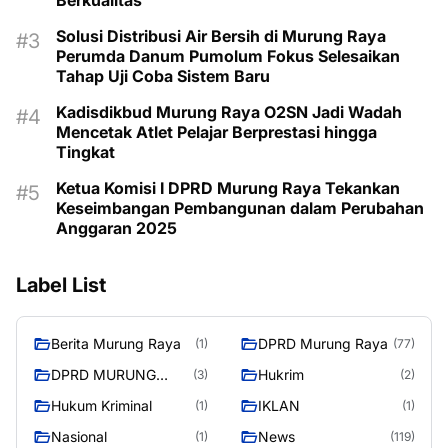
Berkualitas
Solusi Distribusi Air Bersih di Murung Raya
Perumda Danum Pumolum Fokus Selesaikan
Tahap Uji Coba Sistem Baru
Kadisdikbud Murung Raya O2SN Jadi Wadah
Mencetak Atlet Pelajar Berprestasi hingga
Tingkat
Ketua Komisi I DPRD Murung Raya Tekankan
Keseimbangan Pembangunan dalam Perubahan
Anggaran 2025
Label List
Berita Murung Raya
DPRD Murung Raya
(1)
(77)
DPRD MURUNG
Hukrim
(3)
(2)
RAYA
Hukum Kriminal
IKLAN
(1)
(1)
Nasional
News
(1)
(119)