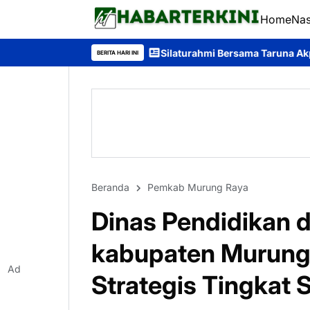
Home
Nas
Silaturahmi Bersama Taruna Akpol, Kapolda Kalteng: Ber
BERITA HARI INI
Beranda
Pemkab Murung Raya
Dinas Pendidikan 
kabupaten Murung 
Ad
Strategis Tingkat