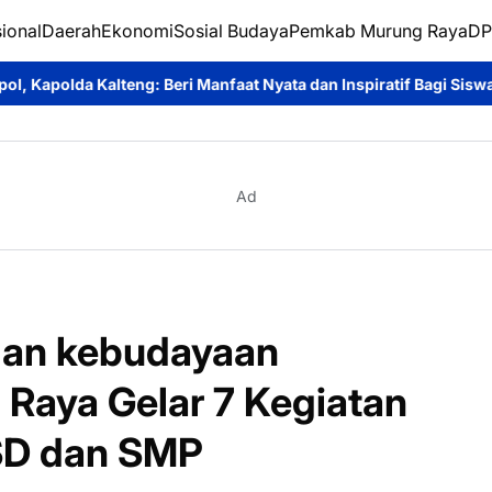
ional
Daerah
Ekonomi
Sosial Budaya
Pemkab Murung Raya
DP
i Manfaat Nyata dan Inspiratif Bagi Siswa di Sekolah Rakyat
Pe
Ad
dan kebudayaan
Raya Gelar 7 Kegiatan
 SD dan SMP