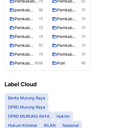
Pembakab
Pemkab
(1)
(2)
Murung
Barito Utara
pemkab
Pemkab
(8)
(1)
Raya
Mura
Mura
Pemkab
Pemkab
(1)
(1)
08/2/2025
Mura
Mura
Pemkab
Pemkab
(1)
(1)
10/2/2025
11/2/2025
Mura
Mura
Pemkab
Pemkab
(1)
(1)
12/2/2025
13/2/2025
Mura
Mura
Pemkab
Pemkab
(2)
(1)
14/2/2025
17/2/2025
Mura
Mura
Pemkab
Pemkab
(1)
(1)
27/2/2025
28/2/2025
Muring Raya
Murung Rata
Pemkab
Polri
(629)
(8)
Murung
Raya
Label Cloud
Berita Murung Raya
DPRD Murung Raya
DPRD MURUNG RAYA
Hukrim
Hukum Kriminal
IKLAN
Nasional