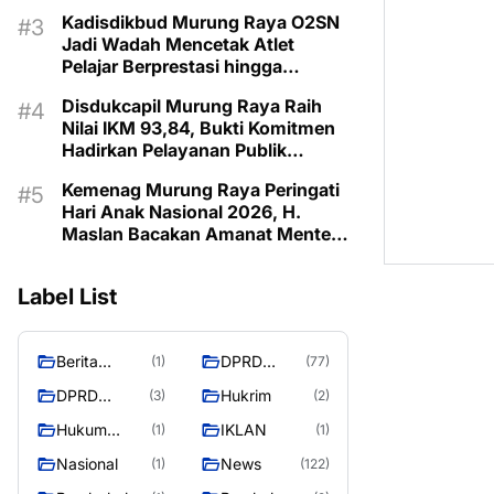
Bangsa
Kadisdikbud Murung Raya O2SN
Jadi Wadah Mencetak Atlet
Pelajar Berprestasi hingga
Tingkat
Disdukcapil Murung Raya Raih
Nilai IKM 93,84, Bukti Komitmen
Hadirkan Pelayanan Publik
Berkualitas
Kemenag Murung Raya Peringati
Hari Anak Nasional 2026, H.
Maslan Bacakan Amanat Menteri
PPPA
Label List
Berita
DPRD
(1)
(77)
Murung
Murung
DPRD
Hukrim
(3)
(2)
Raya
Raya
MURUNG
Hukum
IKLAN
(1)
(1)
RAYA
Kriminal
Nasional
News
(1)
(122)