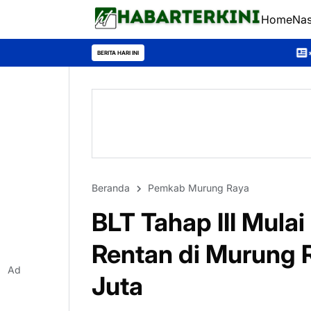
Home
Nas
*Universitas Palangka R
BERITA HARI INI
Beranda
Pemkab Murung Raya
BLT Tahap III Mula
Rentan di Murung 
Ad
Juta