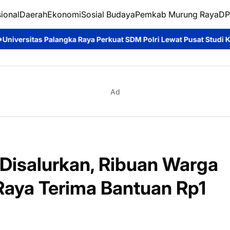
ional
Daerah
Ekonomi
Sosial Budaya
Pemkab Murung Raya
DP
aya Perkuat SDM Polri Lewat Pusat Studi Kepolisian*
Ditpolairu
Ad
i Disalurkan, Ribuan Warga
Raya Terima Bantuan Rp1