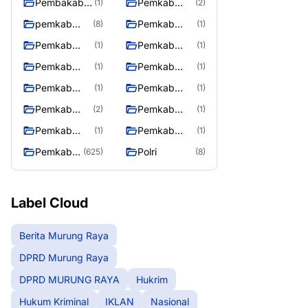
Pembakab
Pemkab
(1)
(2)
Murung
Barito Utara
pemkab
Pemkab
(8)
(1)
Raya
Mura
Mura
Pemkab
Pemkab
(1)
(1)
08/2/2025
Mura
Mura
Pemkab
Pemkab
(1)
(1)
10/2/2025
11/2/2025
Mura
Mura
Pemkab
Pemkab
(1)
(1)
12/2/2025
13/2/2025
Mura
Mura
Pemkab
Pemkab
(2)
(1)
14/2/2025
17/2/2025
Mura
Mura
Pemkab
Pemkab
(1)
(1)
27/2/2025
28/2/2025
Muring Raya
Murung Rata
Pemkab
Polri
(625)
(8)
Murung
Raya
Label Cloud
Berita Murung Raya
DPRD Murung Raya
DPRD MURUNG RAYA
Hukrim
Hukum Kriminal
IKLAN
Nasional