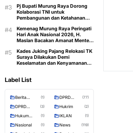
Tingkat
Pj Bupati Murung Raya Dorong
Kolaborasi TNI untuk
Pembangunan dan Ketahanan
Wilayah
Kemenag Murung Raya Peringati
Hari Anak Nasional 2026, H.
Maslan Bacakan Amanat Menteri
PPPA
Kades Juking Pajang Relokasi TK
Suraya Dilakukan Demi
Keselamatan dan Kenyamanan
Belajar Anak
Label List
Berita
DPRD
(1)
(77)
Murung
Murung
DPRD
Hukrim
(3)
(2)
Raya
Raya
MURUNG
Hukum
IKLAN
(1)
(1)
RAYA
Kriminal
Nasional
News
(1)
(119)