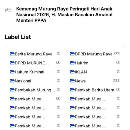
Kemenag Murung Raya Peringati Hari Anak
Nasional 2026, H. Maslan Bacakan Amanat
Menteri PPPA
Label List
Berita Murung Raya
DPRD Murung Raya
(1)
(77)
DPRD MURUNG
Hukrim
(3)
(2)
RAYA
Hukum Kriminal
IKLAN
(1)
(1)
Nasional
News
(1)
(122)
Pembakab Murung
Pemkab Barito Utara
(1)
(2)
Raya
pemkab Mura
Pemkab Mura
(8)
(1)
08/2/2025
Pemkab Mura
Pemkab Mura
(1)
(1)
10/2/2025
11/2/2025
Pemkab Mura
Pemkab Mura
(1)
(1)
12/2/2025
13/2/2025
Pemkab Mura
Pemkab Mura
(1)
(1)