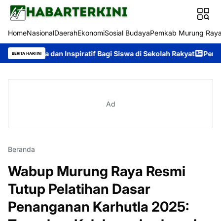
Home
Nasional
Daerah
Ekonomi
Sosial Budaya
Pemkab Murung Ray
 dan Inspiratif Bagi Siswa di Sekolah Rakyat
Pemkab Murung Ra
BERITA HARI INI
Ad
Beranda
Wabup Murung Raya Resmi
Tutup Pelatihan Dasar
Penanganan Karhutla 2025: