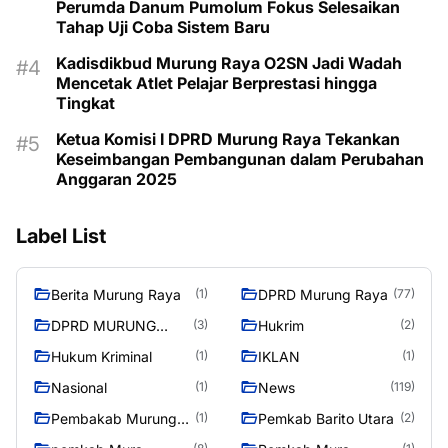
Perumda Danum Pumolum Fokus Selesaikan
Tahap Uji Coba Sistem Baru
Kadisdikbud Murung Raya O2SN Jadi Wadah
Mencetak Atlet Pelajar Berprestasi hingga
Tingkat
Ketua Komisi I DPRD Murung Raya Tekankan
Keseimbangan Pembangunan dalam Perubahan
Anggaran 2025
Label List
Berita Murung Raya
DPRD Murung Raya
(1)
(77)
DPRD MURUNG
Hukrim
(3)
(2)
RAYA
Hukum Kriminal
IKLAN
(1)
(1)
Nasional
News
(1)
(119)
Pembakab Murung
Pemkab Barito Utara
(1)
(2)
Raya