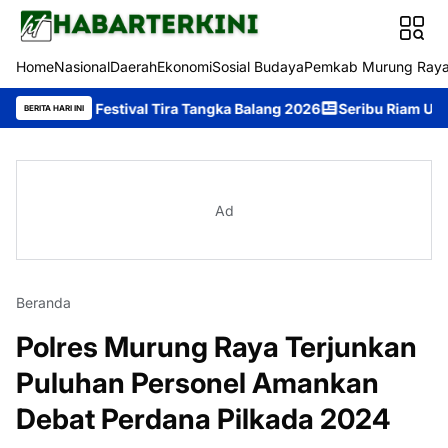
Home
Nasional
Daerah
Ekonomi
Sosial Budaya
Pemkab Murung Ray
di Festival Tira Tangka Balang 2026
Seribu Riam Ukir Prestasi d
BERITA HARI INI
Ad
Beranda
Polres Murung Raya Terjunkan
Puluhan Personel Amankan
Debat Perdana Pilkada 2024