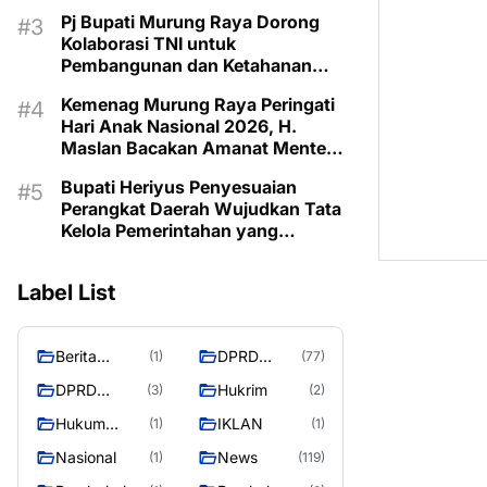
Tingkat
Pj Bupati Murung Raya Dorong
Kolaborasi TNI untuk
Pembangunan dan Ketahanan
Wilayah
Kemenag Murung Raya Peringati
Hari Anak Nasional 2026, H.
Maslan Bacakan Amanat Menteri
PPPA
Bupati Heriyus Penyesuaian
Perangkat Daerah Wujudkan Tata
Kelola Pemerintahan yang
Profesional
Label List
Berita
DPRD
(1)
(77)
Murung
Murung
DPRD
Hukrim
(3)
(2)
Raya
Raya
MURUNG
Hukum
IKLAN
(1)
(1)
RAYA
Kriminal
Nasional
News
(1)
(119)