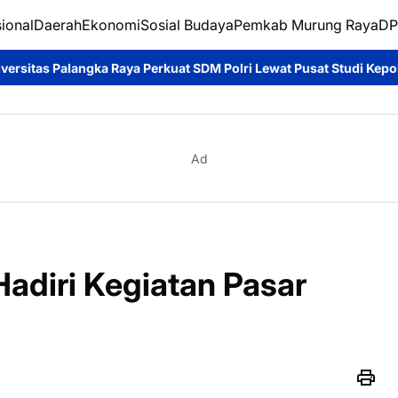
ional
Daerah
Ekonomi
Sosial Budaya
Pemkab Murung Raya
DP
ya Perkuat SDM Polri Lewat Pusat Studi Kepolisian*
Ditpolairud
Ad
adiri Kegiatan Pasar