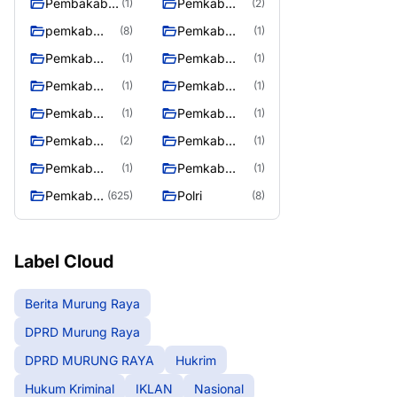
Pembakab
Pemkab
(1)
(2)
Murung
Barito Utara
pemkab
Pemkab
(8)
(1)
Raya
Mura
Mura
Pemkab
Pemkab
(1)
(1)
08/2/2025
Mura
Mura
Pemkab
Pemkab
(1)
(1)
10/2/2025
11/2/2025
Mura
Mura
Pemkab
Pemkab
(1)
(1)
12/2/2025
13/2/2025
Mura
Mura
Pemkab
Pemkab
(2)
(1)
14/2/2025
17/2/2025
Mura
Mura
Pemkab
Pemkab
(1)
(1)
27/2/2025
28/2/2025
Muring Raya
Murung Rata
Pemkab
Polri
(625)
(8)
Murung
Raya
Label Cloud
Berita Murung Raya
DPRD Murung Raya
DPRD MURUNG RAYA
Hukrim
Hukum Kriminal
IKLAN
Nasional