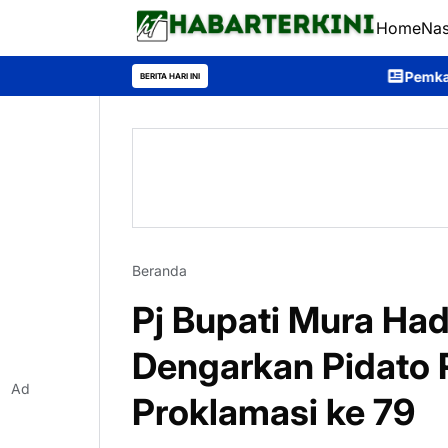
Home
Nas
Pemkab Murung Raya Gelar
BERITA HARI INI
Beranda
Pj Bupati Mura Had
Dengarkan Pidato 
Ad
Proklamasi ke 79