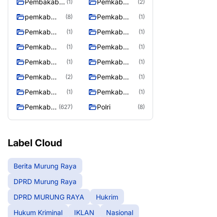
Pembakab
Pemkab
(1)
(2)
Murung
Barito Utara
pemkab
Pemkab
(8)
(1)
Raya
Mura
Mura
Pemkab
Pemkab
(1)
(1)
08/2/2025
Mura
Mura
Pemkab
Pemkab
(1)
(1)
10/2/2025
11/2/2025
Mura
Mura
Pemkab
Pemkab
(1)
(1)
12/2/2025
13/2/2025
Mura
Mura
Pemkab
Pemkab
(2)
(1)
14/2/2025
17/2/2025
Mura
Mura
Pemkab
Pemkab
(1)
(1)
27/2/2025
28/2/2025
Muring Raya
Murung Rata
Pemkab
Polri
(627)
(8)
Murung
Raya
Label Cloud
Berita Murung Raya
DPRD Murung Raya
DPRD MURUNG RAYA
Hukrim
Hukum Kriminal
IKLAN
Nasional