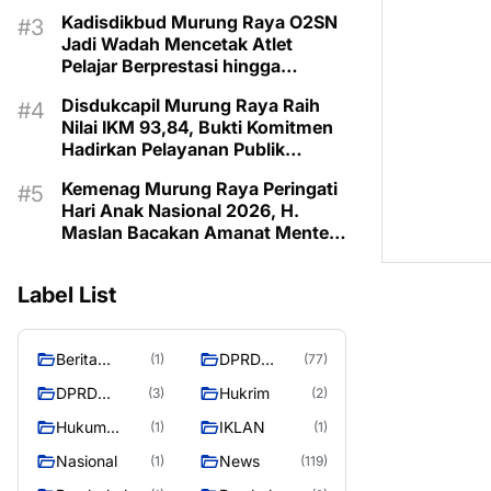
Bangsa
Kadisdikbud Murung Raya O2SN
Jadi Wadah Mencetak Atlet
Pelajar Berprestasi hingga
Tingkat
Disdukcapil Murung Raya Raih
Nilai IKM 93,84, Bukti Komitmen
Hadirkan Pelayanan Publik
Berkualitas
Kemenag Murung Raya Peringati
Hari Anak Nasional 2026, H.
Maslan Bacakan Amanat Menteri
PPPA
Label List
Berita
DPRD
(1)
(77)
Murung
Murung
DPRD
Hukrim
(3)
(2)
Raya
Raya
MURUNG
Hukum
IKLAN
(1)
(1)
RAYA
Kriminal
Nasional
News
(1)
(119)