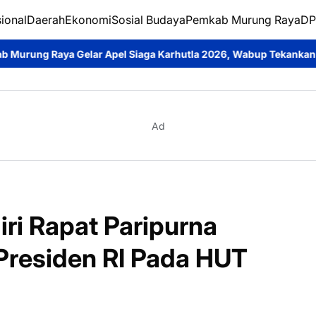
ional
Daerah
Ekonomi
Sosial Budaya
Pemkab Murung Raya
DP
 Apel Siaga Karhutla 2026, Wabup Tekankan Sinergi Cegah Keba
Ad
iri Rapat Paripurna
Presiden RI Pada HUT