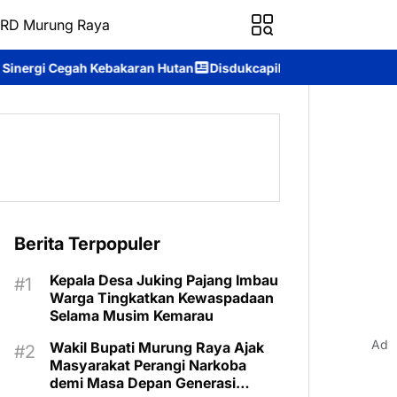
RD Murung Raya
karan Hutan
Disdukcapil Murung Raya Raih Nilai IKM 93,84, Buk
Berita Terpopuler
Kepala Desa Juking Pajang Imbau
Warga Tingkatkan Kewaspadaan
Selama Musim Kemarau
Ad
Wakil Bupati Murung Raya Ajak
Masyarakat Perangi Narkoba
demi Masa Depan Generasi