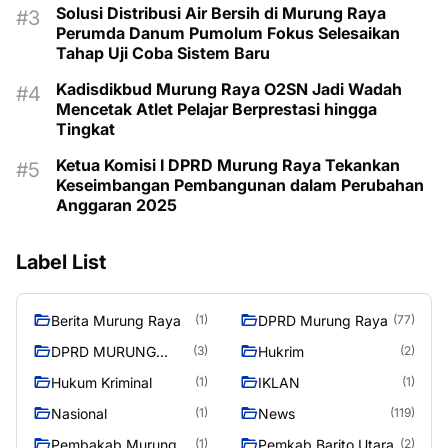
Solusi Distribusi Air Bersih di Murung Raya
Perumda Danum Pumolum Fokus Selesaikan
Tahap Uji Coba Sistem Baru
Kadisdikbud Murung Raya O2SN Jadi Wadah
Mencetak Atlet Pelajar Berprestasi hingga
Tingkat
Ketua Komisi I DPRD Murung Raya Tekankan
Keseimbangan Pembangunan dalam Perubahan
Anggaran 2025
Label List
Berita Murung Raya
DPRD Murung Raya
(1)
(77)
DPRD MURUNG
Hukrim
(3)
(2)
RAYA
Hukum Kriminal
IKLAN
(1)
(1)
Nasional
News
(1)
(119)
Pembakab Murung
Pemkab Barito Utara
(1)
(2)