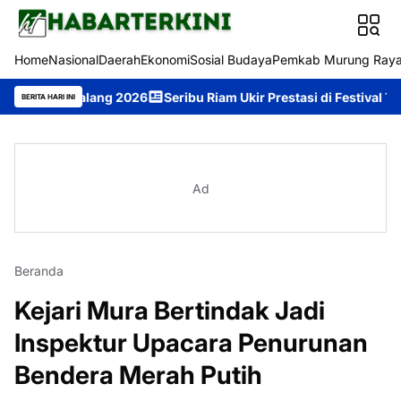
Home
Nasional
Daerah
Ekonomi
Sosial Budaya
Pemkab Murung Ray
 Balang 2026
Seribu Riam Ukir Prestasi di Festival Tira Tangka
BERITA HARI INI
Ad
Beranda
Kejari Mura Bertindak Jadi
Inspektur Upacara Penurunan
Bendera Merah Putih