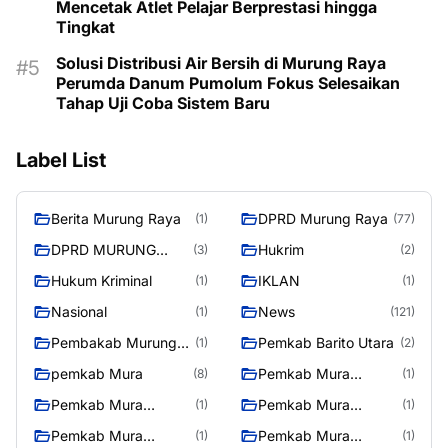
Mencetak Atlet Pelajar Berprestasi hingga
Tingkat
Solusi Distribusi Air Bersih di Murung Raya
Perumda Danum Pumolum Fokus Selesaikan
Tahap Uji Coba Sistem Baru
Label List
Berita Murung Raya
DPRD Murung Raya
(1)
(77)
DPRD MURUNG
Hukrim
(3)
(2)
RAYA
Hukum Kriminal
IKLAN
(1)
(1)
Nasional
News
(1)
(121)
Pembakab Murung
Pemkab Barito Utara
(1)
(2)
Raya
pemkab Mura
Pemkab Mura
(8)
(1)
08/2/2025
Pemkab Mura
Pemkab Mura
(1)
(1)
10/2/2025
11/2/2025
Pemkab Mura
Pemkab Mura
(1)
(1)