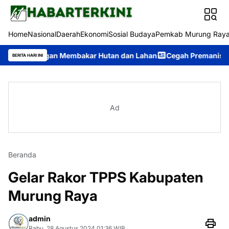
Home
Nasional
Daerah
Ekonomi
Sosial Budaya
Pemkab Murung Ray
angan Membakar Hutan dan Lahan
Cegah Premanisme, Tim Patroli
BERITA HARI INI
Ad
Beranda
Gelar Rakor TPPS Kabupaten
Murung Raya
admin
Rabu, 28 Agustus 2024 01:36 WIB