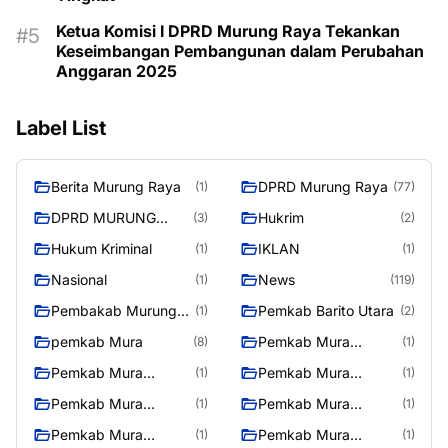
Ketua Komisi I DPRD Murung Raya Tekankan
Keseimbangan Pembangunan dalam Perubahan
Anggaran 2025
Label List
Berita Murung Raya
DPRD Murung Raya
(1)
(77)
DPRD MURUNG
Hukrim
(3)
(2)
RAYA
Hukum Kriminal
IKLAN
(1)
(1)
Nasional
News
(1)
(119)
Pembakab Murung
Pemkab Barito Utara
(1)
(2)
Raya
pemkab Mura
Pemkab Mura
(8)
(1)
08/2/2025
Pemkab Mura
Pemkab Mura
(1)
(1)
10/2/2025
11/2/2025
Pemkab Mura
Pemkab Mura
(1)
(1)
12/2/2025
13/2/2025
Pemkab Mura
Pemkab Mura
(1)
(1)