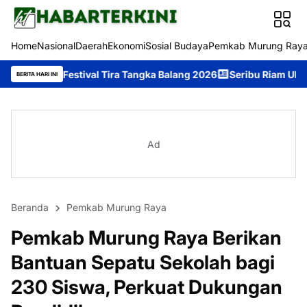
Home
Nasional
Daerah
Ekonomi
Sosial Budaya
Pemkab Murung Ray
tival Tira Tangka Balang 2026
Seribu Riam Ukir Prestasi di Fes
BERITA HARI INI
Ad
Beranda
Pemkab Murung Raya
Pemkab Murung Raya Berikan
Bantuan Sepatu Sekolah bagi
230 Siswa, Perkuat Dukungan