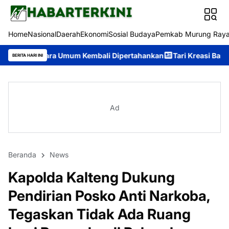
Home
Nasional
Daerah
Ekonomi
Sosial Budaya
Pemkab Murung Ray
a Umum Kembali Dipertahankan
Tari Kreasi Barito Tuhup Raya Rai
BERITA HARI INI
Ad
Beranda
News
Kapolda Kalteng Dukung
Pendirian Posko Anti Narkoba,
Tegaskan Tidak Ada Ruang