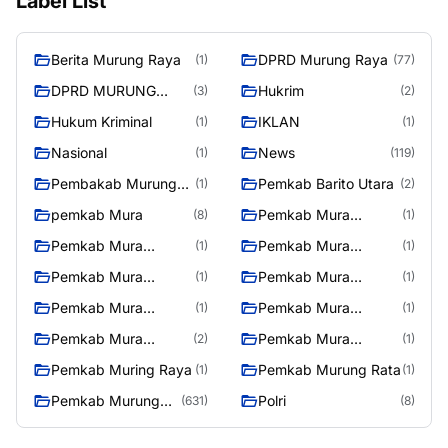
Label List
Berita Murung Raya
DPRD Murung Raya
(1)
(77)
DPRD MURUNG
Hukrim
(3)
(2)
RAYA
Hukum Kriminal
IKLAN
(1)
(1)
Nasional
News
(1)
(119)
Pembakab Murung
Pemkab Barito Utara
(1)
(2)
Raya
pemkab Mura
Pemkab Mura
(8)
(1)
08/2/2025
Pemkab Mura
Pemkab Mura
(1)
(1)
10/2/2025
11/2/2025
Pemkab Mura
Pemkab Mura
(1)
(1)
12/2/2025
13/2/2025
Pemkab Mura
Pemkab Mura
(1)
(1)
14/2/2025
17/2/2025
Pemkab Mura
Pemkab Mura
(2)
(1)
27/2/2025
28/2/2025
Pemkab Muring Raya
Pemkab Murung Rata
(1)
(1)
Pemkab Murung
Polri
(631)
(8)
Raya