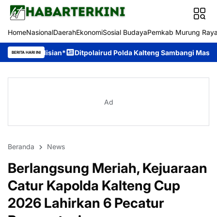
Home
Nasional
Daerah
Ekonomi
Sosial Budaya
Pemkab Murung Ray
*
Ditpolairud Polda Kalteng Sambangi Masyarakat, Berikan Edu
BERITA HARI INI
Ad
Beranda
News
Berlangsung Meriah, Kejuaraan
Catur Kapolda Kalteng Cup
2026 Lahirkan 6 Pecatur