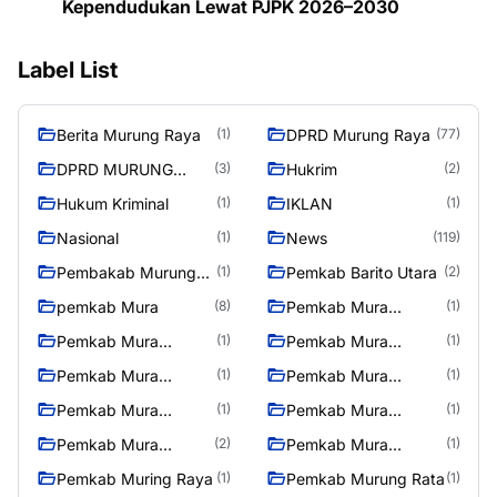
Kependudukan Lewat PJPK 2026–2030
Label List
Berita Murung Raya
DPRD Murung Raya
(1)
(77)
DPRD MURUNG
Hukrim
(3)
(2)
RAYA
Hukum Kriminal
IKLAN
(1)
(1)
Nasional
News
(1)
(119)
Pembakab Murung
Pemkab Barito Utara
(1)
(2)
Raya
pemkab Mura
Pemkab Mura
(8)
(1)
08/2/2025
Pemkab Mura
Pemkab Mura
(1)
(1)
10/2/2025
11/2/2025
Pemkab Mura
Pemkab Mura
(1)
(1)
12/2/2025
13/2/2025
Pemkab Mura
Pemkab Mura
(1)
(1)
14/2/2025
17/2/2025
Pemkab Mura
Pemkab Mura
(2)
(1)
27/2/2025
28/2/2025
Pemkab Muring Raya
Pemkab Murung Rata
(1)
(1)