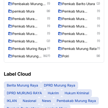
Pembakab Murung
Pemkab Barito Utara
(1)
(2)
Raya
pemkab Mura
Pemkab Mura
(8)
(1)
08/2/2025
Pemkab Mura
Pemkab Mura
(1)
(1)
10/2/2025
11/2/2025
Pemkab Mura
Pemkab Mura
(1)
(1)
12/2/2025
13/2/2025
Pemkab Mura
Pemkab Mura
(1)
(1)
14/2/2025
17/2/2025
Pemkab Mura
Pemkab Mura
(2)
(1)
27/2/2025
28/2/2025
Pemkab Muring Raya
Pemkab Murung Rata
(1)
(1)
Pemkab Murung
Polri
(627)
(8)
Raya
Label Cloud
Berita Murung Raya
DPRD Murung Raya
DPRD MURUNG RAYA
Hukrim
Hukum Kriminal
IKLAN
Nasional
News
Pembakab Murung Raya