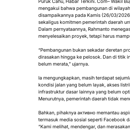
Puruk Cahu, Habar Terkini. Com– Wakil Bu
mengakui bahwa pembangunan di wilayahny
disampaikannya pada Kamis (26/03/2026)
sekaligus komitmen pemerintah daerah unt
Dalam pernyataannya, Rahmanto menegas
menyelesaikan proyek, tetapi harus mamp
“Pembangunan bukan sekadar deretan proye
dirasakan hingga ke pelosok. Dan di titik 
belum merata,” ujarnya.
Ia mengungkapkan, masih terdapat sejuml
kondisi jalan yang belum layak, akses lis
infrastruktur dasar lainnya yang belum opt
Menurutnya, pemerintah daerah tidak men
Bahkan, pihaknya активно memantau aspir
termasuk media sosial seperti Facebook d
“Kami melihat, mendengar, dan merasakan 