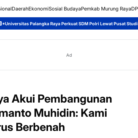
ional
Daerah
Ekonomi
Sosial Budaya
Pemkab Murung Raya
DP
Raya Perkuat SDM Polri Lewat Pusat Studi Kepolisian*
Ditpolai
Ad
ya Akui Pembangunan
manto Muhidin: Kami
rus Berbenah