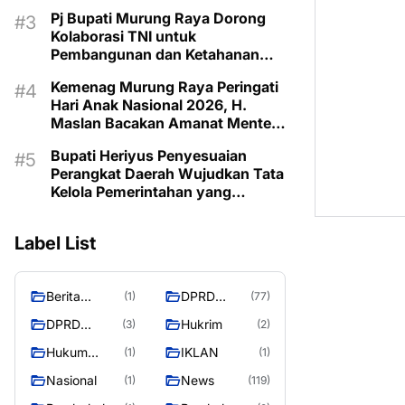
Tingkat
Pj Bupati Murung Raya Dorong
Kolaborasi TNI untuk
Pembangunan dan Ketahanan
Wilayah
Kemenag Murung Raya Peringati
Hari Anak Nasional 2026, H.
Maslan Bacakan Amanat Menteri
PPPA
Bupati Heriyus Penyesuaian
Perangkat Daerah Wujudkan Tata
Kelola Pemerintahan yang
Profesional
Label List
Berita
DPRD
(1)
(77)
Murung
Murung
DPRD
Hukrim
(3)
(2)
Raya
Raya
MURUNG
Hukum
IKLAN
(1)
(1)
RAYA
Kriminal
Nasional
News
(1)
(119)