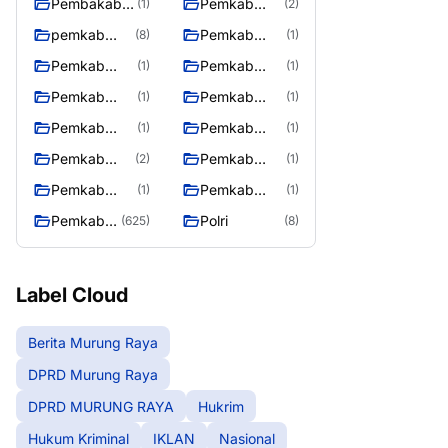
Pembakab
Pemkab
(1)
(2)
Murung
Barito Utara
pemkab
Pemkab
(8)
(1)
Raya
Mura
Mura
Pemkab
Pemkab
(1)
(1)
08/2/2025
Mura
Mura
Pemkab
Pemkab
(1)
(1)
10/2/2025
11/2/2025
Mura
Mura
Pemkab
Pemkab
(1)
(1)
12/2/2025
13/2/2025
Mura
Mura
Pemkab
Pemkab
(2)
(1)
14/2/2025
17/2/2025
Mura
Mura
Pemkab
Pemkab
(1)
(1)
27/2/2025
28/2/2025
Muring Raya
Murung Rata
Pemkab
Polri
(625)
(8)
Murung
Raya
Label Cloud
Berita Murung Raya
DPRD Murung Raya
DPRD MURUNG RAYA
Hukrim
Hukum Kriminal
IKLAN
Nasional