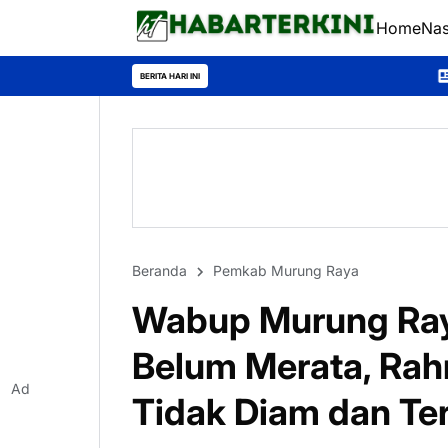
Home
Nas
*Universitas Palangka 
BERITA HARI INI
Beranda
Pemkab Murung Raya
Wabup Murung Ra
Belum Merata, Rah
Ad
Tidak Diam dan Te