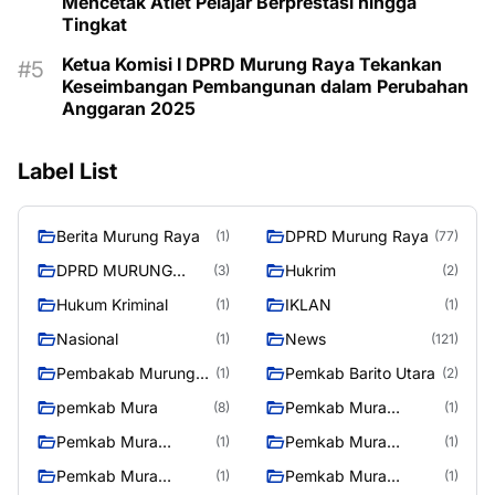
Mencetak Atlet Pelajar Berprestasi hingga
Tingkat
Ketua Komisi I DPRD Murung Raya Tekankan
Keseimbangan Pembangunan dalam Perubahan
Anggaran 2025
Label List
Berita Murung Raya
DPRD Murung Raya
(1)
(77)
DPRD MURUNG
Hukrim
(3)
(2)
RAYA
Hukum Kriminal
IKLAN
(1)
(1)
Nasional
News
(1)
(121)
Pembakab Murung
Pemkab Barito Utara
(1)
(2)
Raya
pemkab Mura
Pemkab Mura
(8)
(1)
08/2/2025
Pemkab Mura
Pemkab Mura
(1)
(1)
10/2/2025
11/2/2025
Pemkab Mura
Pemkab Mura
(1)
(1)