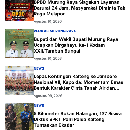
BPBD Murung Raya Siagakan Layanan
Darurat 24 Jam, Masyarakat Diminta Tak
Ragu Melapor
Agustus 10, 2026
PEMKAB MURUNG RAYA
Bupati dan Wakil Bupati Murung Raya
Ucapkan Dirgahayu ke-1 Kodam
XXII/Tambun Bungai
Agustus 10, 2026
NEWS
Lepas Kontingen Kalteng ke Jambore
Nasional XII, Kapolda: Momentum Emas
Bentuk Karakter Cinta Tanah Air dan
Lingkungan
Agustus 09, 2026
NEWS
5 Kilometer Bukan Halangan, 137 Siswa
Diktuk SPKT Polri Polda Kalteng
Tuntaskan Eksdar