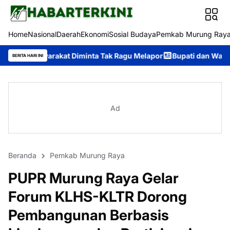
Home
Nasional
Daerah
Ekonomi
Sosial Budaya
Pemkab Murung Ray
at Diminta Tak Ragu Melapor
Bupati dan Wakil Bupati Murung 
BERITA HARI INI
Ad
Beranda
Pemkab Murung Raya
PUPR Murung Raya Gelar
Forum KLHS-KLTR Dorong
Pembangunan Berbasis