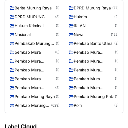
Berita Murung Raya
DPRD Murung Raya
(1)
(77)
DPRD MURUNG
Hukrim
(3)
(2)
RAYA
Hukum Kriminal
IKLAN
(1)
(1)
Nasional
News
(1)
(122)
Pembakab Murung
Pemkab Barito Utara
(1)
(2)
Raya
pemkab Mura
Pemkab Mura
(8)
(1)
08/2/2025
Pemkab Mura
Pemkab Mura
(1)
(1)
10/2/2025
11/2/2025
Pemkab Mura
Pemkab Mura
(1)
(1)
12/2/2025
13/2/2025
Pemkab Mura
Pemkab Mura
(1)
(1)
14/2/2025
17/2/2025
Pemkab Mura
Pemkab Mura
(2)
(1)
27/2/2025
28/2/2025
Pemkab Muring Raya
Pemkab Murung Rata
(1)
(1)
Pemkab Murung
Polri
(629)
(8)
Raya
Label Cloud