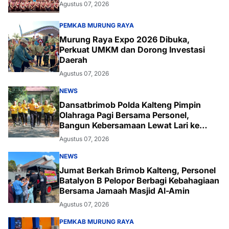
Agustus 07, 2026
PEMKAB MURUNG RAYA
Murung Raya Expo 2026 Dibuka,
Perkuat UMKM dan Dorong Investasi
Daerah
Agustus 07, 2026
NEWS
Dansatbrimob Polda Kalteng Pimpin
Olahraga Pagi Bersama Personel,
Bangun Kebersamaan Lewat Lari ke
Bukit Baranahu
Agustus 07, 2026
NEWS
Jumat Berkah Brimob Kalteng, Personel
Batalyon B Pelopor Berbagi Kebahagiaan
Bersama Jamaah Masjid Al-Amin
Agustus 07, 2026
PEMKAB MURUNG RAYA