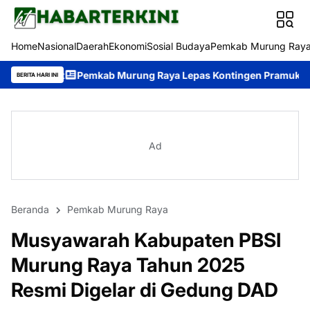
Home
Nasional
Daerah
Ekonomi
Sosial Budaya
Pemkab Murung Ray
kab Murung Raya Lepas Kontingen Pramuka ke Jambore Nasional
BERITA HARI INI
Ad
Beranda
Pemkab Murung Raya
Musyawarah Kabupaten PBSI
Murung Raya Tahun 2025
Resmi Digelar di Gedung DAD