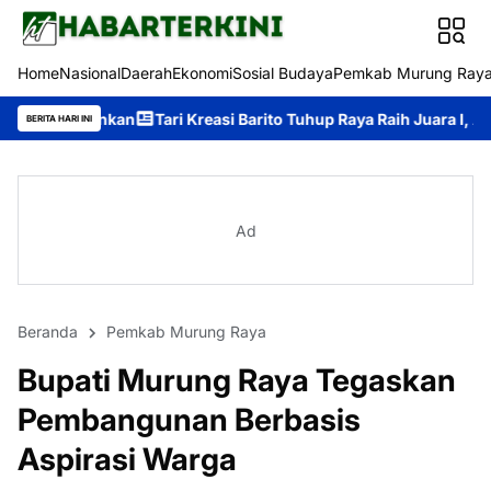
Home
Nasional
Daerah
Ekonomi
Sosial Budaya
Pemkab Murung Ray
n
Tari Kreasi Barito Tuhup Raya Raih Juara I, Angkat Potensi B
BERITA HARI INI
Ad
Beranda
Pemkab Murung Raya
Bupati Murung Raya Tegaskan
Pembangunan Berbasis
Aspirasi Warga