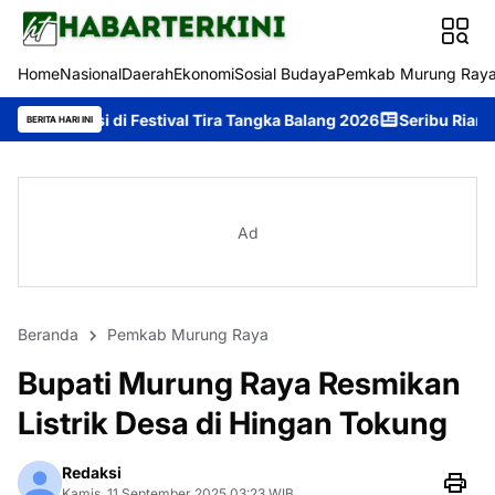
Home
Nasional
Daerah
Ekonomi
Sosial Budaya
Pemkab Murung Ray
 Festival Tira Tangka Balang 2026
Seribu Riam Ukir Prestasi di 
BERITA HARI INI
Ad
Beranda
Pemkab Murung Raya
Bupati Murung Raya Resmikan
Listrik Desa di Hingan Tokung
Redaksi
Kamis, 11 September 2025 03:23 WIB