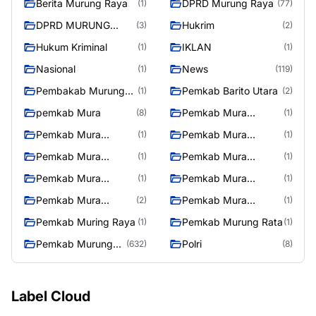
Berita Murung Raya
DPRD Murung Raya
(1)
(77)
DPRD MURUNG
Hukrim
(3)
(2)
RAYA
Hukum Kriminal
IKLAN
(1)
(1)
Nasional
News
(1)
(119)
Pembakab Murung
Pemkab Barito Utara
(1)
(2)
Raya
pemkab Mura
Pemkab Mura
(8)
(1)
08/2/2025
Pemkab Mura
Pemkab Mura
(1)
(1)
10/2/2025
11/2/2025
Pemkab Mura
Pemkab Mura
(1)
(1)
12/2/2025
13/2/2025
Pemkab Mura
Pemkab Mura
(1)
(1)
14/2/2025
17/2/2025
Pemkab Mura
Pemkab Mura
(2)
(1)
27/2/2025
28/2/2025
Pemkab Muring Raya
Pemkab Murung Rata
(1)
(1)
Pemkab Murung
Polri
(632)
(8)
Raya
Label Cloud