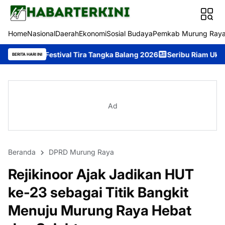
Home
Nasional
Daerah
Ekonomi
Sosial Budaya
Pemkab Murung Ray
tival Tira Tangka Balang 2026
Seribu Riam Ukir Prestasi di Fest
BERITA HARI INI
Ad
Beranda
DPRD Murung Raya
Rejikinoor Ajak Jadikan HUT
ke-23 sebagai Titik Bangkit
Menuju Murung Raya Hebat