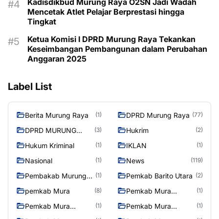
Kadisdikbud Murung Raya O2SN Jadi Wadah
Mencetak Atlet Pelajar Berprestasi hingga
Tingkat
Ketua Komisi I DPRD Murung Raya Tekankan
Keseimbangan Pembangunan dalam Perubahan
Anggaran 2025
Label List
Berita Murung Raya
DPRD Murung Raya
(1)
(77)
DPRD MURUNG
Hukrim
(3)
(2)
RAYA
Hukum Kriminal
IKLAN
(1)
(1)
Nasional
News
(1)
(119)
Pembakab Murung
Pemkab Barito Utara
(1)
(2)
Raya
pemkab Mura
Pemkab Mura
(8)
(1)
08/2/2025
Pemkab Mura
Pemkab Mura
(1)
(1)
10/2/2025
11/2/2025