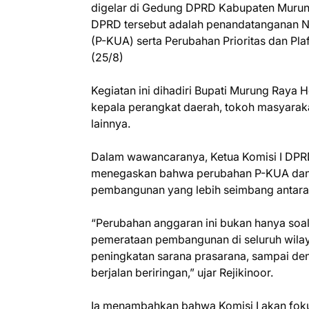
digelar di Gedung DPRD Kabupaten Murun
DPRD tersebut adalah penandatanganan 
(P-KUA) serta Perubahan Prioritas dan P
(25/8)
Kegiatan ini dihadiri Bupati Murung Raya He
kepala perangkat daerah, tokoh masyaraka
lainnya.
Dalam wawancaranya, Ketua Komisi I DPRD
menegaskan bahwa perubahan P-KUA dan P
pembangunan yang lebih seimbang antara
“Perubahan anggaran ini bukan hanya soal
pemerataan pembangunan di seluruh wilaya
peningkatan sarana prasarana, sampai de
berjalan beriringan,” ujar Rejikinoor.
Ia menambahkan bahwa Komisi I akan foku