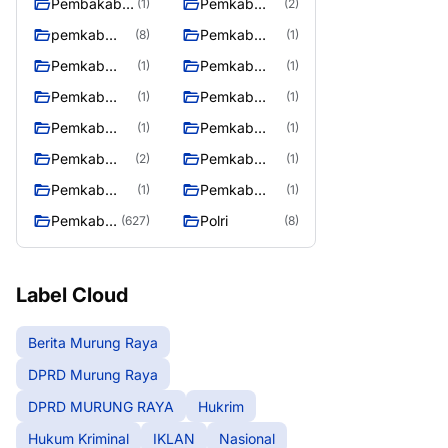
Pembakab
Pemkab
(1)
(2)
Murung
Barito Utara
pemkab
Pemkab
(8)
(1)
Raya
Mura
Mura
Pemkab
Pemkab
(1)
(1)
08/2/2025
Mura
Mura
Pemkab
Pemkab
(1)
(1)
10/2/2025
11/2/2025
Mura
Mura
Pemkab
Pemkab
(1)
(1)
12/2/2025
13/2/2025
Mura
Mura
Pemkab
Pemkab
(2)
(1)
14/2/2025
17/2/2025
Mura
Mura
Pemkab
Pemkab
(1)
(1)
27/2/2025
28/2/2025
Muring Raya
Murung Rata
Pemkab
Polri
(627)
(8)
Murung
Raya
Label Cloud
Berita Murung Raya
DPRD Murung Raya
DPRD MURUNG RAYA
Hukrim
Hukum Kriminal
IKLAN
Nasional