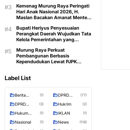
Tingkat
Kemenag Murung Raya Peringati
Hari Anak Nasional 2026, H.
Maslan Bacakan Amanat Menteri
PPPA
Bupati Heriyus Penyesuaian
Perangkat Daerah Wujudkan Tata
Kelola Pemerintahan yang
Profesional
Murung Raya Perkuat
Pembangunan Berbasis
Kependudukan Lewat PJPK
2026–2030
Label List
Berita
DPRD
(1)
(77)
Murung
Murung
DPRD
Hukrim
(3)
(2)
Raya
Raya
MURUNG
Hukum
IKLAN
(1)
(1)
RAYA
Kriminal
Nasional
News
(1)
(119)