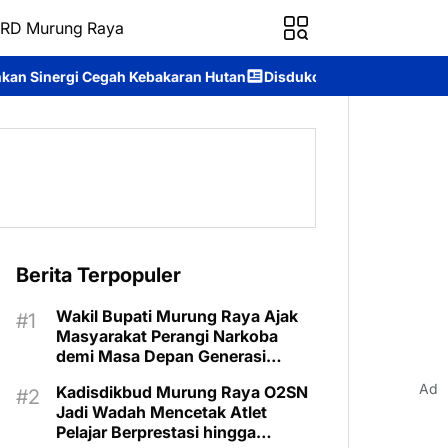
RD Murung Raya
an Hutan
Disdukcapil Murung Raya Raih Nilai IKM 93,84, Bukti 
Berita Terpopuler
Wakil Bupati Murung Raya Ajak
Masyarakat Perangi Narkoba
demi Masa Depan Generasi
Bangsa
Ad
Kadisdikbud Murung Raya O2SN
Jadi Wadah Mencetak Atlet
Pelajar Berprestasi hingga