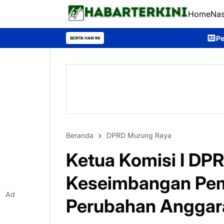
Home
Nas
Pemkab Murung Raya Gelar Ap
BERITA HARI INI
Beranda
DPRD Murung Raya
Ketua Komisi I DP
Keseimbangan Pe
Ad
Perubahan Anggar