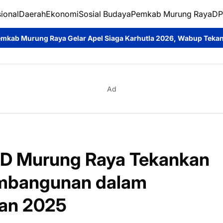
ional
Daerah
Ekonomi
Sosial Budaya
Pemkab Murung Raya
DP
el Siaga Karhutla 2026, Wabup Tekankan Sinergi Cegah Kebakar
Ad
RD Murung Raya Tekankan
mbangunan dalam
an 2025