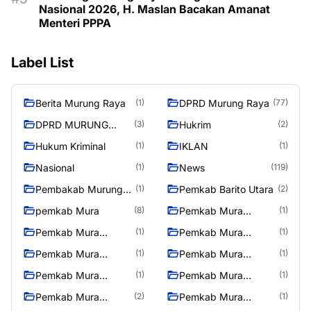
Nasional 2026, H. Maslan Bacakan Amanat
Menteri PPPA
Label List
Berita Murung Raya
DPRD Murung Raya
(1)
(77)
DPRD MURUNG
Hukrim
(3)
(2)
RAYA
Hukum Kriminal
IKLAN
(1)
(1)
Nasional
News
(1)
(119)
Pembakab Murung
Pemkab Barito Utara
(1)
(2)
Raya
pemkab Mura
Pemkab Mura
(8)
(1)
08/2/2025
Pemkab Mura
Pemkab Mura
(1)
(1)
10/2/2025
11/2/2025
Pemkab Mura
Pemkab Mura
(1)
(1)
12/2/2025
13/2/2025
Pemkab Mura
Pemkab Mura
(1)
(1)
14/2/2025
17/2/2025
Pemkab Mura
Pemkab Mura
(2)
(1)