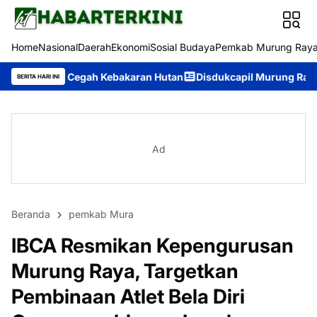
Home
Nasional
Daerah
Ekonomi
Sosial Budaya
Pemkab Murung Ray
 Kebakaran Hutan
Disdukcapil Murung Raya Raih Nilai IKM 93,84
BERITA HARI INI
Ad
Beranda
pemkab Mura
IBCA Resmikan Kepengurusan
Murung Raya, Targetkan
Pembinaan Atlet Bela Diri