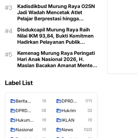
Bangsa
Kadisdikbud Murung Raya O2SN
Jadi Wadah Mencetak Atlet
Pelajar Berprestasi hingga
Tingkat
Disdukcapil Murung Raya Raih
Nilai IKM 93,84, Bukti Komitmen
Hadirkan Pelayanan Publik
Berkualitas
Kemenag Murung Raya Peringati
Hari Anak Nasional 2026, H.
Maslan Bacakan Amanat Menteri
PPPA
Label List
Berita
DPRD
(1)
(77)
Murung
Murung
DPRD
Hukrim
(3)
(2)
Raya
Raya
MURUNG
Hukum
IKLAN
(1)
(1)
RAYA
Kriminal
Nasional
News
(1)
(122)