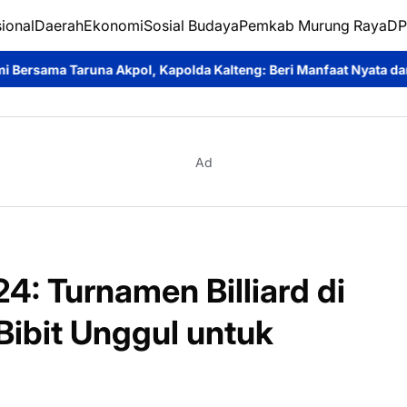
ional
Daerah
Ekonomi
Sosial Budaya
Pemkab Murung Raya
DP
pol, Kapolda Kalteng: Beri Manfaat Nyata dan Inspiratif Bagi Sisw
Ad
4: Turnamen Billiard di
Bibit Unggul untuk