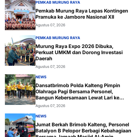
PEMKAB MURUNG RAYA
Pemkab Murung Raya Lepas Kontingen
Pramuka ke Jambore Nasional XII
Agustus 07, 2026
PEMKAB MURUNG RAYA
Murung Raya Expo 2026 Dibuka,
Perkuat UMKM dan Dorong Investasi
Daerah
Agustus 07, 2026
NEWS
Dansatbrimob Polda Kalteng Pimpin
Olahraga Pagi Bersama Personel,
Bangun Kebersamaan Lewat Lari ke
Bukit Baranahu
Agustus 07, 2026
NEWS
Jumat Berkah Brimob Kalteng, Personel
Batalyon B Pelopor Berbagi Kebahagiaan
Bersama Jamaah Masjid Al-Amin