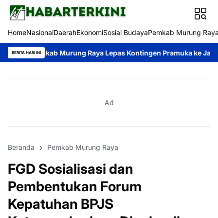
Home
Nasional
Daerah
Ekonomi
Sosial Budaya
Pemkab Murung Ray
rung Raya Lepas Kontingen Pramuka ke Jambore Nasional XII
BERITA HARI INI
Ad
Beranda
Pemkab Murung Raya
FGD Sosialisasi dan
Pembentukan Forum
Kepatuhan BPJS