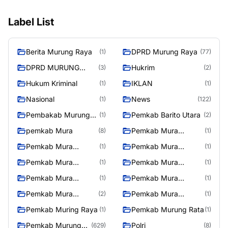
Label List
Berita Murung Raya
DPRD Murung Raya
(1)
(77)
DPRD MURUNG
Hukrim
(3)
(2)
RAYA
Hukum Kriminal
IKLAN
(1)
(1)
Nasional
News
(1)
(122)
Pembakab Murung
Pemkab Barito Utara
(1)
(2)
Raya
pemkab Mura
Pemkab Mura
(8)
(1)
08/2/2025
Pemkab Mura
Pemkab Mura
(1)
(1)
10/2/2025
11/2/2025
Pemkab Mura
Pemkab Mura
(1)
(1)
12/2/2025
13/2/2025
Pemkab Mura
Pemkab Mura
(1)
(1)
14/2/2025
17/2/2025
Pemkab Mura
Pemkab Mura
(2)
(1)
27/2/2025
28/2/2025
Pemkab Muring Raya
Pemkab Murung Rata
(1)
(1)
Pemkab Murung
Polri
(629)
(8)